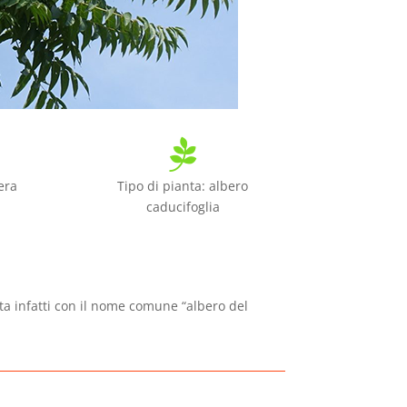

era
Tipo di pianta: albero
caducifoglia
uta infatti con il nome comune “albero del