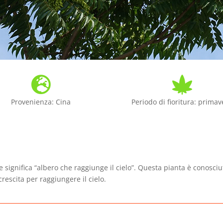


Provenienza: Cina
Periodo di fioritura: primav
e significa “albero che raggiunge il cielo”. Questa pianta è conosci
crescita per raggiungere il cielo.