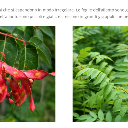
 che si espandono in modo irregolare. Le foglie dell’ailanto sono g
dell’ailanto sono piccoli e gialli, e crescono in grandi grappoli che 