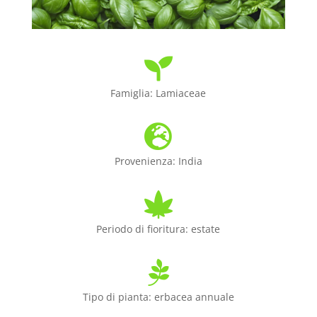

Famiglia: Lamiaceae

Provenienza:
India

Periodo di fioritura: estate

Tipo di pianta: erbacea annuale