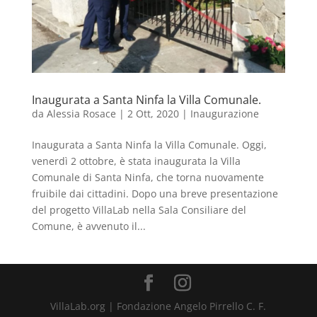
Inaugurata a Santa Ninfa la Villa Comunale.
da
Alessia Rosace
|
2 Ott, 2020
|
Inaugurazione
Inaugurata a Santa Ninfa la Villa Comunale. Oggi,
venerdì 2 ottobre, è stata inaugurata la Villa
Comunale di Santa Ninfa, che torna nuovamente
fruibile dai cittadini. Dopo una breve presentazione
del progetto VillaLab nella Sala Consiliare del
Comune, è avvenuto il...
VillaLab.org | Fondazione Angelo Pirrello C. F.